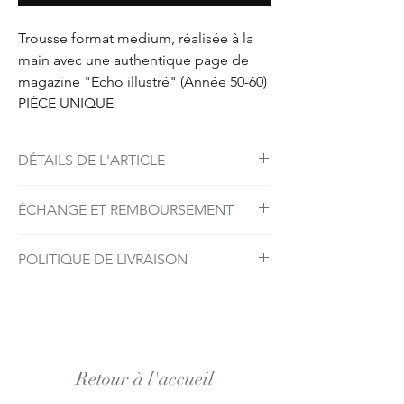
Trousse format medium, réalisée à la
main avec une authentique page de
magazine "Echo illustré" (Année 50-60)
PIÈCE UNIQUE
DÉTAILS DE L'ARTICLE
Taille de L:22 x H: 13 cm
ÉCHANGE ET REMBOURSEMENT
Fermeture: Zip ykk 22 cm
Materiaux: papier plastifié
Les retours ou échanges sont acceptés
POLITIQUE DE LIVRAISON
dans un délai de 15 jours après la livraison.
Les articles retournés doivent être dans leur
Livraison par poste.
emballage d'origine. Les frais de retour sont
(le prix varie en fonction de l'article à
à la charge de l'acheteur.
envoyer)
Retour à l'accueil